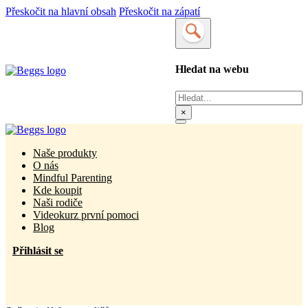
Přeskočit na hlavní obsah
Přeskočit na zápatí
Hledat na webu
Hledat
×
Naše produkty
O nás
Mindful Parenting
Kde koupit
Naši rodiče
Videokurz první pomoci
Blog
Přihlásit se