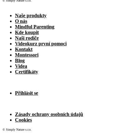
© Simply Nature s.r.o.
Naše produkty
O nás
Mindful Parenting
Kde koupit
Naši rodiče
Videokurz první pomoci
Kontakt
Montessori
Blog
Videa
Certifikáty
Přihlásit se
Zásady ochrany osobních údajů
Cookies
© Simply Nature s.r.o.