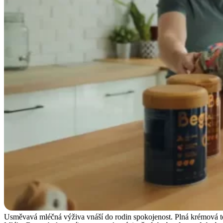
Usměvavá mléčná výživa vnáší do rodin spokojenost. Plná krémová te