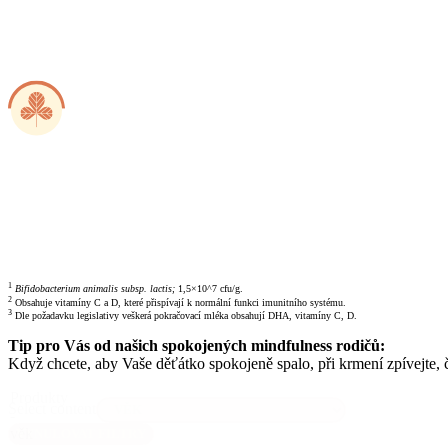
1
Bifidobacterium animalis subsp. lactis;
1,5×10^7 cfu/g.
2
Obsahuje vitamíny C a D, které přispívají k normální funkci imunitního systému.
3
Dle požadavku legislativy veškerá pokračovací mléka obsahují DHA, vitamíny C, D.
Tip pro Vás od našich spokojených mindfulness rodičů:
Když chcete, aby Vaše děťátko spokojeně spalo, při krmení zpívejte, č
Produkty
Select content
-
věk
VYNULOVAT FILTRY