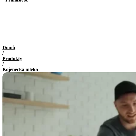
Domů
/
Produkty
/
Kojenecká mléka