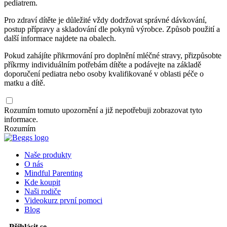
pediatrem.
Pro zdraví dítěte je důležité vždy dodržovat správné dávkování,
postup přípravy a skladování dle pokynů výrobce. Způsob použití a
další informace najdete na obalech.
Pokud zahájíte přikrmování pro doplnění mléčné stravy, přizpůsobte
příkrmy individuálním potřebám dítěte a podávejte na základě
doporučení pediatra nebo osoby kvalifikované v oblasti péče o
matku a dítě.
Rozumím tomuto upozornění a již nepotřebuji zobrazovat tyto
informace.
Rozumím
Naše produkty
O nás
Mindful Parenting
Kde koupit
Naši rodiče
Videokurz první pomoci
Blog
Přihlásit se