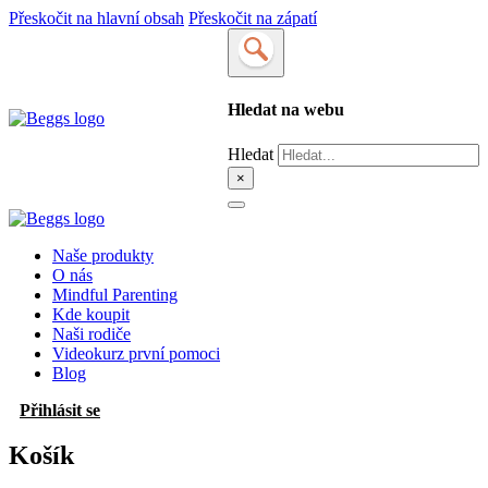
Přeskočit na hlavní obsah
Přeskočit na zápatí
Hledat na webu
Hledat
×
Naše produkty
O nás
Mindful Parenting
Kde koupit
Naši rodiče
Videokurz první pomoci
Blog
Přihlásit se
Košík