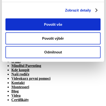
Zobrazit detaily
Povolit vše
Povolit výběr
© Simply Nature s.r.o.
Odmítnout
Naše produkty
O nás
Mindful Parenting
Kde koupit
Naši rodiče
Videokurz první pomoci
Kontakt
Montessori
Blog
Videa
Certifikáty