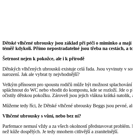
Dětské vlhčené ubrousky jsou základ při péči o miminko a mají s
téměř kdykoli. Přímo nepostradatelné jsou třeba na cestách, a to
Šetrnost nejen k pokožce, ale i k přírodě
Dětských vlhčených ubrousků existuje celá řada. Jsou vyvinuty v soul
narození. Jak ale vybrat ty nejvhodnější?
Velkým přínosem pro spoustu rodičů může být možnost splachování a j
spláchnout do WC nebo vhodit do kompostu, kde se rozloží. Jde o přír
očistily dětskou pokožku. Zároveň jsou jejich vlákna krátká natolik, 
Můžeme tedy říci, že Dětské vlhčené ubrousky Beggs jsou pevné, ale 
Vlhčené ubrousky s vůní, nebo bez ní?
Parfemace nemusí vždy a za všech okolností představovat problém. N
než kůže dospělých. Je tedy mnohem citlivější a zranitelnější.