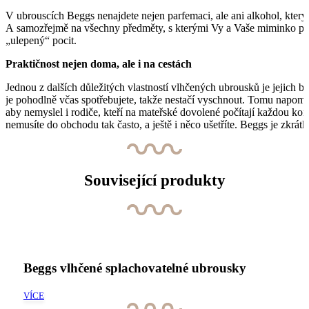
V ubrouscích Beggs nenajdete nejen parfemaci, ale ani alkohol, který
A samozřejmě na všechny předměty, s kterými Vy a Vaše miminko přic
„ulepený“ pocit.
Praktičnost nejen doma, ale i na cestách
Jednou z dalších důležitých vlastností vlhčených ubrousků je jejich 
je pohodlně včas spotřebujete, takže nestačí vyschnout. Tomu napomá
aby nemyslel i rodiče, kteří na mateřské dovolené počítají každou ko
nemusíte do obchodu tak často, a ještě i něco ušetříte. Beggs je zkrát
Související produkty
Beggs vlhčené splachovatelné ubrousky
VÍCE