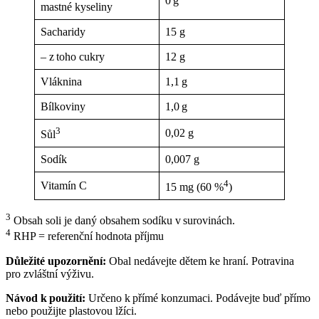
0 g
mastné kyseliny
Sacharidy
15 g
– z toho cukry
12 g
Vláknina
1,1 g
Bílkoviny
1,0 g
3
0,02 g
Sůl
Sodík
0,007 g
4
Vitamín C
15 mg (60 %
)
3
Obsah soli je daný obsahem sodíku v surovinách.
4
RHP = referenční hodnota příjmu
Důležité upozornění:
Obal nedávejte dětem ke hraní. Potravina
pro zvláštní výživu.
Návod k použití:
Určeno k přímé konzumaci. Podávejte buď přímo
nebo použijte plastovou lžíci.