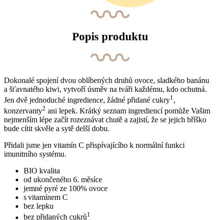
Popis produktu
Dokonalé spojení dvou oblíbených druhů ovoce, sladkého banánu
a šťavnatého kiwi, vytvoří úsměv na tváři každému, kdo ochutná.
1
Jen dvě jednoduché ingredience, žádné přidané cukry
,
2
konzervanty
ani lepek. Krátký seznam ingrediencí pomůže Vašim
nejmenším lépe začít rozeznávat chutě a zajistí, že se jejich bříško
bude cítit skvěle a sytě delší dobu.
Přidali jsme jen vitamín C přispívajícího k normální funkci
imunitního systému.
BIO kvalita
od ukončeného 6. měsíce
jemné pyré ze 100% ovoce
s vitamínem C
bez lepku
1
bez přidaných cukrů