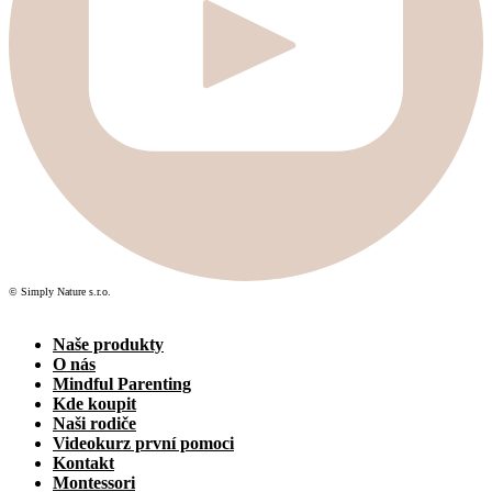
© Simply Nature s.r.o.
Naše produkty
O nás
Mindful Parenting
Kde koupit
Naši rodiče
Videokurz první pomoci
Kontakt
Montessori