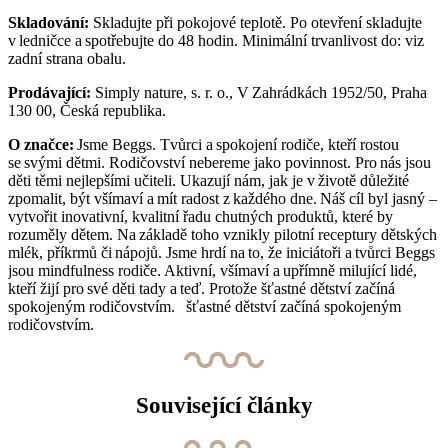
Skladování:
Skladujte při pokojové teplotě. Po otevření skladujte
v ledničce a spotřebujte do 48 hodin. Minimální trvanlivost do: viz
zadní strana obalu.
Prodávající:
Simply nature, s. r. o., V Zahrádkách 1952/50, Praha
130 00, Česká republika.
O značce:
Jsme Beggs. Tvůrci a spokojení rodiče, kteří rostou
se svými dětmi. Rodičovství nebereme jako povinnost. Pro nás jsou
děti těmi nejlepšími učiteli. Ukazují nám, jak je v životě důležité
zpomalit, být všímaví a mít radost z každého dne. Náš cíl byl jasný –
vytvořit inovativní, kvalitní řadu chutných produktů, které by
rozuměly dětem. Na základě toho vznikly pilotní receptury dětských
mlék, příkrmů či nápojů. Jsme hrdí na to, že iniciátoři a tvůrci Beggs
jsou mindfulness rodiče. Aktivní, všímaví a upřímně milující lidé,
kteří žijí pro své děti tady a teď. Protože šťastné dětství začíná
spokojeným rodičovstvím. šťastné dětství začíná spokojeným
rodičovstvím.
Související články