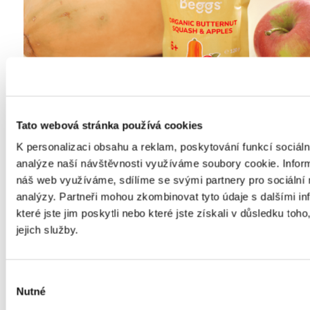
Pro první
seznamování s jídlem
. Usměvavé
kapsičky
Tato webová stránka používá cookies
v BIO kvalitě
si Vaši nejmenší zamilují na první ochutnání
K personalizaci obsahu a reklam, poskytování funkcí sociáln
VÍCE
analýze naší návštěvnosti využíváme soubory cookie.
Infor
náš web využíváme, sdílíme se svými partnery pro sociální m
analýzy.
Partneři mohou zkombinovat tyto údaje s dalšími i
které jste jim poskytli nebo které jste získali v důsledku toh
jejich služby.
Výběr
Nutné
souhlasu