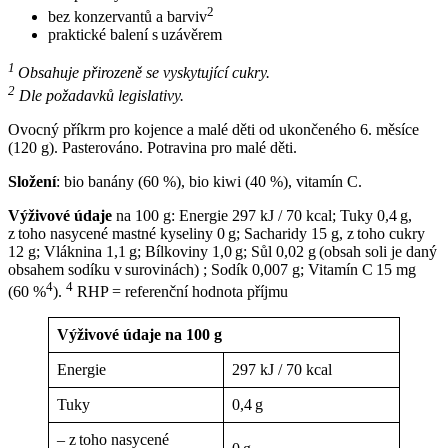
2
bez konzervantů a barviv
praktické balení s uzávěrem
1
Obsahuje přirozeně se vyskytující cukry.
2
Dle požadavků legislativy.
Ovocný příkrm pro kojence a malé děti od ukončeného 6. měsíce
(120 g). Pasterováno. Potravina pro malé děti.
Složení
: bio banány (60 %), bio kiwi (40 %), vitamín C.
Výživové údaje
na 100 g: Energie 297 kJ / 70 kcal; Tuky 0,4 g,
z toho nasycené mastné kyseliny 0 g; Sacharidy 15 g, z toho cukry
12 g; Vláknina 1,1 g; Bílkoviny 1,0 g; Sůl 0,02 g (obsah soli je daný
obsahem sodíku v surovinách) ; Sodík 0,007 g; Vitamín C 15 mg
4
4
(60 %
).
RHP = referenční hodnota příjmu
Výživové údaje na 100 g
Energie
297 kJ / 70 kcal
Tuky
0,4 g
– z toho nasycené