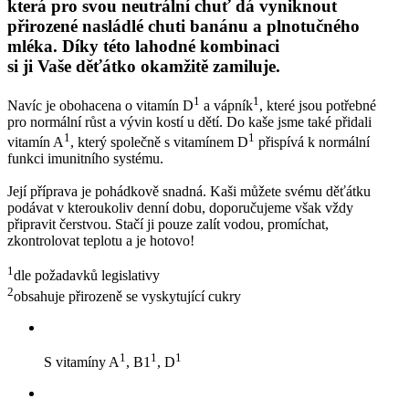
která pro svou neutrální chuť dá vyniknout
přirozené nasládlé chuti banánu a plnotučného
mléka. Díky této lahodné kombinaci
si ji Vaše děťátko okamžitě zamiluje.
1
1
Navíc je obohacena o vitamín D
a vápník
, které jsou potřebné
pro normální růst a vývin kostí u dětí. Do kaše jsme také přidali
1
1
vitamín A
, který společně s vitamínem D
přispívá k normální
funkci imunitního systému.
Její příprava je pohádkově snadná. Kaši můžete svému děťátku
podávat v kteroukoliv denní dobu, doporučujeme však vždy
připravit čerstvou. Stačí ji pouze zalít vodou, promíchat,
zkontrolovat teplotu a je hotovo!
1
dle požadavků legislativy
2
obsahuje přirozeně se vyskytující cukry
1
1
1
S vitamíny A
, B1
, D