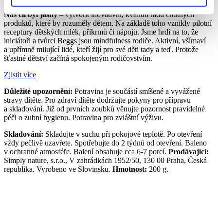
Náš cíl byl jasný
– vytvořit inovativní, kvalitní řadu chutných
produktů, které by rozuměly dětem. Na základě toho vznikly pilotní
receptury dětských mlék, příkrmů či nápojů. Jsme hrdí na to, že
iniciátoři a tvůrci Beggs jsou mindfulness rodiče. Aktivní, všímaví
a upřímně milující lidé, kteří žijí pro své děti tady a teď. Protože
šťastné dětství začíná spokojeným rodičovstvím.
Zjistit více
Důležité upozornění:
Potravina je součástí smíšené a vyvážené
stravy dítěte. Pro zdraví dítěte dodržujte pokyny pro přípravu
a skladování. Již od prvních zoubků věnujte pozornost pravidelné
péči o zubní hygienu. Potravina pro zvláštní výživu.
Skladování:
Skladujte v suchu při pokojové teplotě. Po otevření
vždy pečlivě uzavřete. Spotřebujte do 2 týdnů od otevření. Baleno
v ochranné atmosféře. Balení obsahuje cca 6-7 porcí.
Prodávající:
Simply nature, s.r.o., V zahrádkách 1952/50, 130 00 Praha, Česká
republika. Vyrobeno ve Slovinsku.
Hmotnost:
200 g.