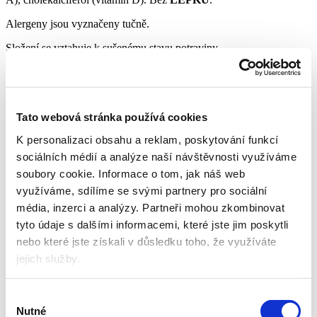
Alergeny jsou vyznačeny tučně.
Složení se vztahuje k sušenému stavu potraviny.
Návod na přípravu
Do misky přidejte 110 ml čerstvě převařené vody a následně
schlazené na teplotu cca 40-50 °C. Poté přidejte 30 g (5-6
Tato webová stránka používá cookies
polévkových lžic) kaše a promíchejte. Hustotu kaše můžete
dle potřeby upravit přidáním vody či prášku. Před podáváním
K personalizaci obsahu a reklam, poskytování funkcí
zkontrolujte teplotu kaše. Nedojedenou kaši znovu nepodávejte.
sociálních médií a analýze naší návštěvnosti využíváme
soubory cookie.
Informace o tom, jak náš web
využíváme, sdílíme se svými partnery pro sociální
Výživové údaje
média, inzerci a analýzy.
Partneři mohou zkombinovat
3
na 100 g
Na 1 porci
tyto údaje s dalšími informacemi, které jste jim poskytli
Energetická
nebo které jste získali v důsledku toho, že využíváte
kJ/kcal
1718 / 365
515 / 110
hodnota
jejich služby.
Tuky
g
7,3
2,2
z toho nasycené
g
4,8
1,4
mastné kyseliny
Výběr
Sacharidy
g
75
23
Nutné
souhlasu