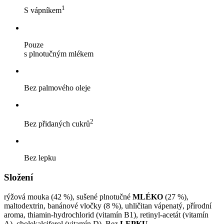
1
S vápníkem
Pouze
s plnotučným mlékem
Bez palmového oleje
2
Bez přidaných cukrů
Bez lepku
Složení
rýžová mouka (42 %), sušené plnotučné
MLÉKO
(27 %),
maltodextrin, banánové vločky (8 %), uhličitan vápenatý, přírodní
aroma, thiamin-hydrochlorid (vitamín B1), retinyl-acetát (vitamín
A), cholekalciferol (vitamín D). Bez
LEPKU
.